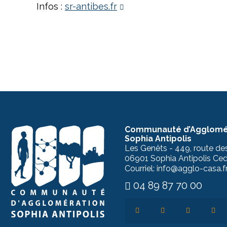
Infos :
sr-antibes.fr
Communauté d’Agglomé
Sophia Antipolis
Les Genêts - 449, route de
06901 Sophia Antipolis Ce
Courriel: info@agglo-casa.f
04 89 87 70 00