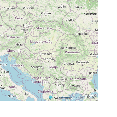
©
OpenStreetMap
contributors