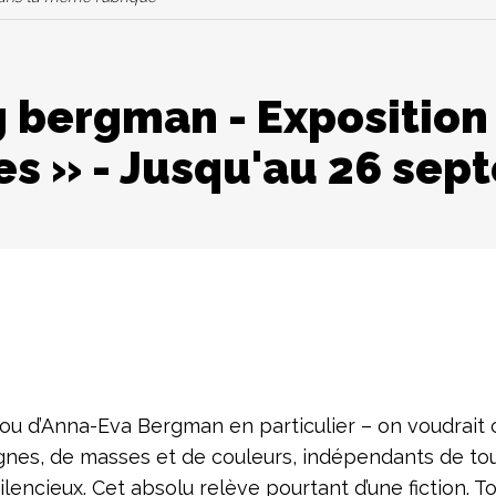
 bergman - Exposition «
es » - Jusqu'au 26 sep
u d’Anna-Eva Bergman en particulier – on voudrait cro
, de masses et de couleurs, indépendants de tout con
silencieux. Cet absolu relève pourtant d’une fiction. 