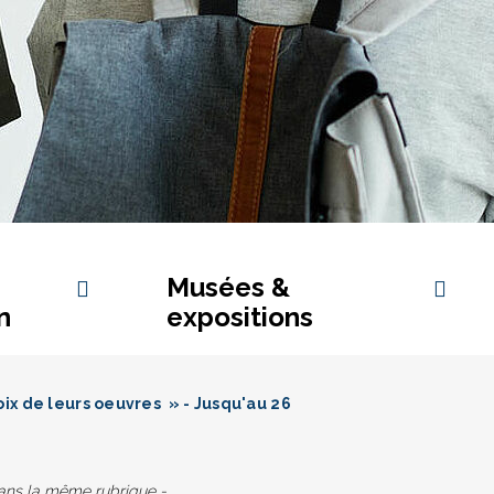
Musées &
n
expositions
s
ix de leurs oeuvres » - Jusqu'au 26
dans la même rubrique -