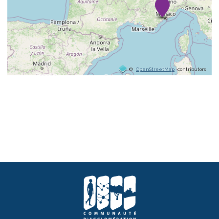
©
OpenStreetMap
contributors