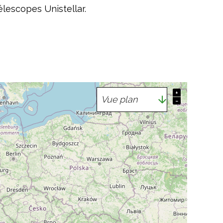
élescopes Unistellar.
+
−