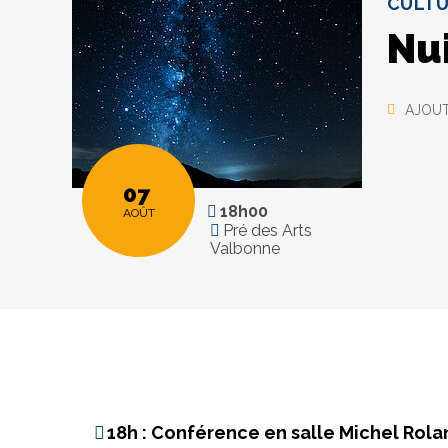
CULT
Nui
AJOUT
07
18h00
AOÛT
Pré des Arts
Valbonne
18h : Conférence en salle Michel Rola