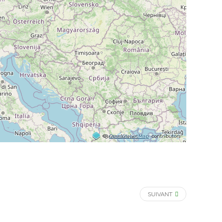
©
OpenStreetMap
contributors
SUIVANT