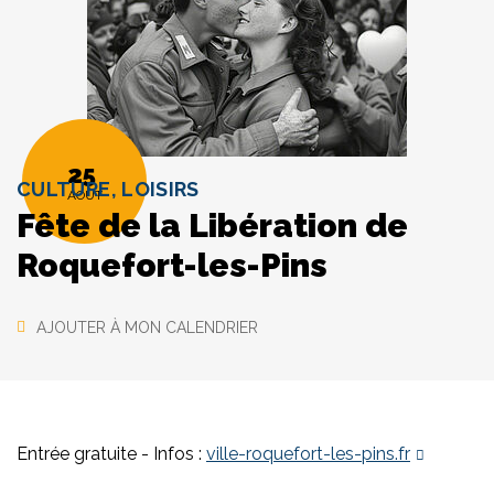
25
CULTURE, LOISIRS
AOÛT
Fête de la Libération de
Roquefort-les-Pins
AJOUTER À MON CALENDRIER
Entrée gratuite - Infos :
ville-roquefort-les-pins.fr