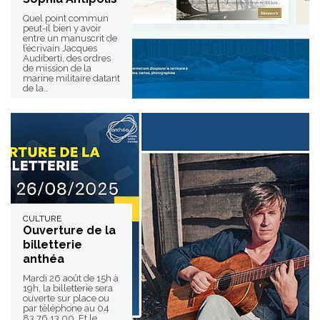
Quel point commun
peut-il bien y avoir
entre un manuscrit de
l’écrivain Jacques
Audiberti, des ordres
de mission de la
marine militaire datant
de la…
CULTURE
Ouverture de la
billetterie
anthéa
Mardi 26 août de 15h à
19h, la billetterie sera
ouverte sur place ou
par téléphone au 04
83 76 13 00. Et le